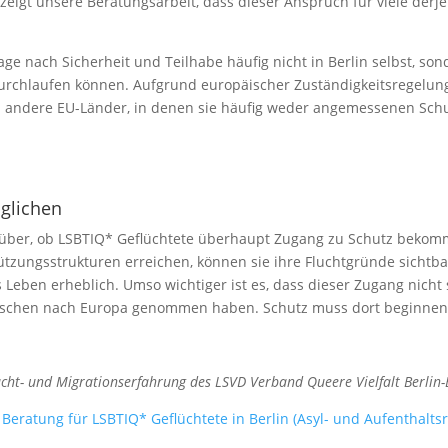
ig zeigt unsere Beratungsarbeit, dass dieser Anspruch für viele de
age nach Sicherheit und Teilhabe häufig nicht in Berlin selbst, son
durchlaufen können. Aufgrund europäischer Zuständigkeitsregelu
in andere EU-Länder, in denen sie häufig weder angemessenen Schut
glichen
rüber, ob LSBTIQ* Geflüchtete überhaupt Zugang zu Schutz bekom
ützungsstrukturen erreichen, können sie ihre Fluchtgründe sichtb
 Leben erheblich. Umso wichtiger ist es, dass dieser Zugang nicht
nschen nach Europa genommen haben. Schutz muss dort beginnen
lucht- und Migrationserfahrung des LSVD Verband Queere Vielfalt Berlin
Beratung für LSBTIQ* Geflüchtete in Berlin (Asyl- und Aufenthaltsr