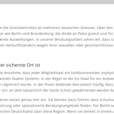
m die Grenzkontrollen an mehreren deutschen Grenzen. Über den 
on wie Berlin und Brandenburg, die direkt an Polen grenzt und für
te Auswirkungen. In unserer Beratungsarbeit sehen wir, dass sie 
en Herkunftsländern wegen ihrer sexuellen oder geschlechtlichen I
er sicherste Ort ist
die Annahme, dass jeder Mitgliedstaat ein funktionierendes Asyls
annten Dublin-Systems: In der Regel ist der EU-Staat für ein Asylv
registriert wurde. In der Praxis bedeutet dies jedoch häufig, dass
 Ort, an dem tatsächlich der beste Schutz gewährleistet werden k
enze setzen genau hier ein. Sie können dazu führen, dass Schutzs
ützung oder spezialisierte Beratungsangebote finden. Für Berlin 
ichen Deutschland über diese Region. Wenn sie bereits in einem an