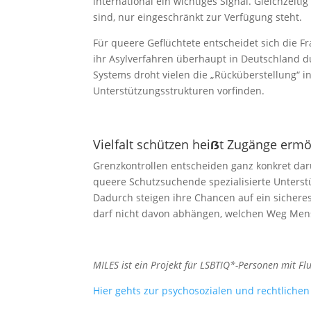
international ein wichtiges Signal. Gleichzeit
sind, nur eingeschränkt zur Verfügung steht.
Für queere Geflüchtete entscheidet sich die Fr
ihr Asylverfahren überhaupt in Deutschland 
Systems droht vielen die „Rücküberstellung“ 
Unterstützungsstrukturen vorfinden.
Vielfalt schützen hei
ẞ
t Zugänge ermö
Grenzkontrollen entscheiden ganz konkret da
queere Schutzsuchende spezialisierte Unterst
Dadurch steigen ihre Chancen auf ein sicheres
darf nicht davon abhängen, welchen Weg Me
MILES ist ein Projekt für LSBTIQ*-Personen mit F
Hier gehts zur psychosozialen und rechtlichen 