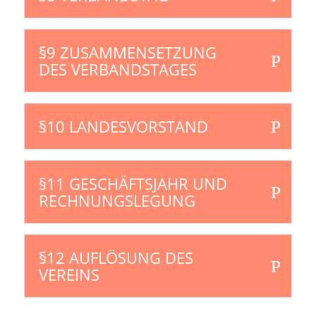
§9 ZUSAMMENSETZUNG
DES VERBANDSTAGES
§10 LANDESVORSTAND
§11 GESCHÄFTSJAHR UND
RECHNUNGSLEGUNG
§12 AUFLÖSUNG DES
VEREINS