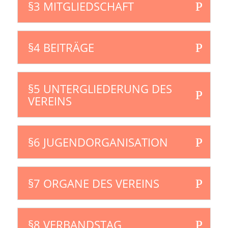
§3 MITGLIEDSCHAFT
§4 BEITRÄGE
§5 UNTERGLIEDERUNG DES
VEREINS
§6 JUGENDORGANISATION
§7 ORGANE DES VEREINS
§8 VERBANDSTAG