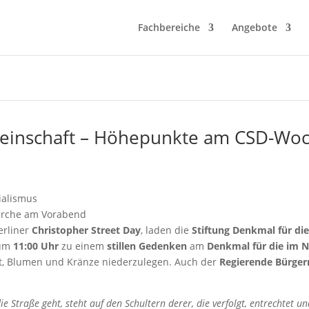
Fachbereiche
Angebote
einschaft – Höhepunkte am CSD-Wo
ialismus
nkirche am Vorabend
erliner
Christopher Street Day
, laden die
Stiftung Denkmal für di
um
11:00 Uhr
zu einem
stillen Gedenken
am
Denkmal für die im N
it, Blumen und Kränze niederzulegen. Auch der
Regierende Bürger
e Straße geht, steht auf den Schultern derer, die verfolgt, entrechtet 