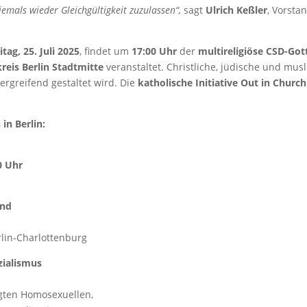
emals wieder Gleichgültigkeit zuzulassen“,
sagt
Ulrich Keßler
, Vorsta
itag, 25. Juli 2025
, findet um
17:00 Uhr
der
multireligiöse CSD-Got
reis Berlin Stadtmitte
veranstaltet. Christliche, jüdische und mu
bergreifend gestaltet wird. Die
katholische Initiative Out in Church
in Berlin:
0 Uhr
end
erlin-Charlottenburg
zialismus
lgten Homosexuellen,