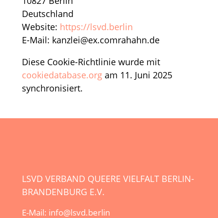
10827 Berlin
Deutschland
Website:
https://lsvd.berlin
E-Mail:
kanzlei@
ex.com
rahahn.de
Diese Cookie-Richtlinie wurde mit
cookiedatabase.org
am 11. Juni 2025
synchronisiert.
LSVD VERBAND QUEERE VIELFALT BERLIN-
BRANDENBURG E.V.
E-Mail: info@lsvd.berlin