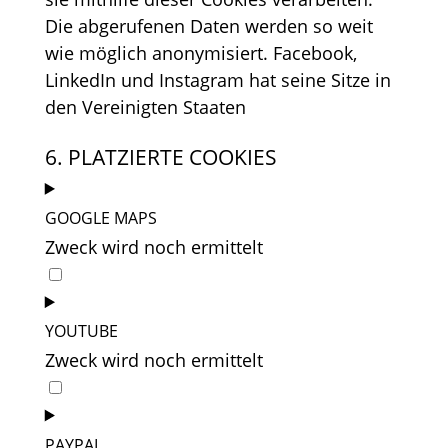
Die abgerufenen Daten werden so weit
wie möglich anonymisiert. Facebook,
LinkedIn und Instagram hat seine Sitze in
den Vereinigten Staaten
6. PLATZIERTE COOKIES
GOOGLE MAPS
Zweck wird noch ermittelt
Consent
to
service
YOUTUBE
google-
Zweck wird noch ermittelt
maps
Consent
to
service
PAYPAL