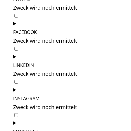
youtube
Zweck wird noch ermittelt
Consent
to
service
FACEBOOK
paypal
Zweck wird noch ermittelt
Consent
to
service
LINKEDIN
facebook
Zweck wird noch ermittelt
Consent
to
service
INSTAGRAM
linkedin
Zweck wird noch ermittelt
Consent
to
service