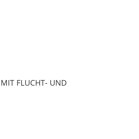
 MIT FLUCHT- UND