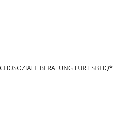
CHOSOZIALE BERATUNG FÜR LSBTIQ*