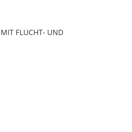
 MIT FLUCHT- UND