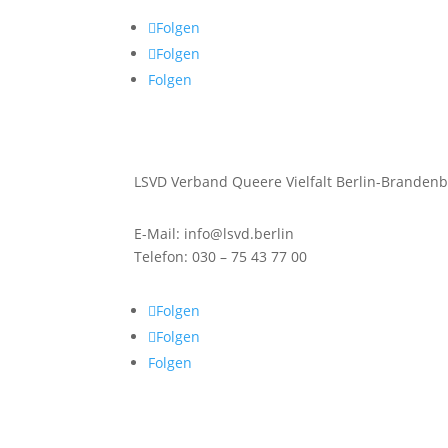
Folgen
Folgen
Folgen
LSVD Verband Queere Vielfalt Berlin-Brandenb
E-Mail: info@lsvd.berlin
Telefon: 030 – 75 43 77 00
Folgen
Folgen
Folgen