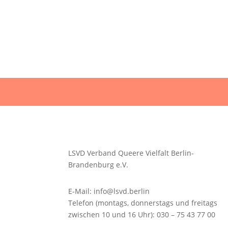
LSVD Verband Queere Vielfalt Berlin-
Brandenburg e.V.
E-Mail: info@lsvd.berlin
Telefon (montags, donnerstags und freitags
zwischen 10 und 16 Uhr): 030 – 75 43 77 00