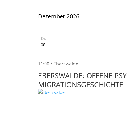
Dezember 2026
Di.
08
11:00
Eberswalde
EBERSWALDE: OFFENE PSY
MIGRATIONSGESCHICHTE