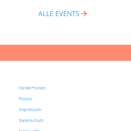
ALLE EVENTS
Förder*innen
Presse
Impressum
Datenschutz