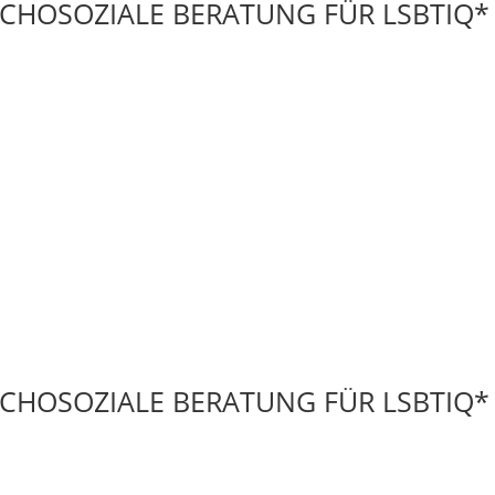
CHOSOZIALE BERATUNG FÜR LSBTIQ*
CHOSOZIALE BERATUNG FÜR LSBTIQ*