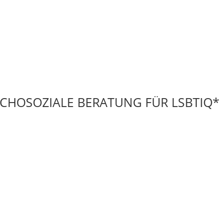
CHOSOZIALE BERATUNG FÜR LSBTIQ*