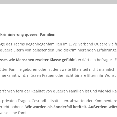
skriminierung queerer Familien
frage des Teams Regenbogenfamilien im LSVD Verband Queere Vielfa
queere Eltern von belastenden und diskriminierenden Erfahrungen
ses wie Menschen zweiter Klasse gefühlt
“, erklärt ein befragtes E
tter-Familie geboren oder ist der zweite Elternteil nicht männlich,
nerkannt wird, müssen Frauen oder nicht-binäre Eltern ihr Wunsc
rfahren fern der Realität von queeren Familien ist und wie viel Ra
, privaten Fragen, Gesundheitsattesten, abwertenden Kommentare
erlebt haben: „
Wir wurden als Sonderfall betitelt. Außerdem wü
weise eine Familie.