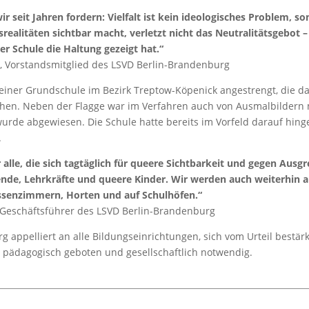
wir seit Jahren fordern: Vielfalt ist kein ideologisches Problem, 
realitäten sichtbar macht, verletzt nicht das Neutralitätsgebot 
r Schule die Haltung gezeigt hat.“
 Vorstandsmitglied des LSVD Berlin-Brandenburg
einer Grundschule im Bezirk Treptow-Köpenick angestrengt, die da
ahen. Neben der Flagge war im Verfahren auch von Ausmalbildern 
wurde abgewiesen. Die Schule hatte bereits im Vorfeld darauf hinge
.
ür alle, die sich tagtäglich für queere Sichtbarkeit und gegen Ausg
ende, Lehrkräfte und queere Kinder. Wir werden auch weiterhin an 
lassenzimmern, Horten und auf Schulhöfen.“
 Geschäftsführer des LSVD Berlin-Brandenburg
 appelliert an alle Bildungseinrichtungen, sich vom Urteil bestärke
ig, pädagogisch geboten und gesellschaftlich notwendig.