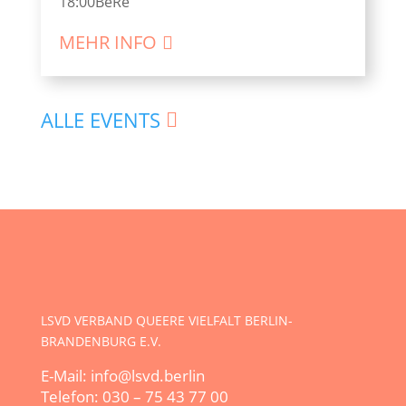
18:00
BeRe
MEHR INFO
ALLE EVENTS
LSVD VERBAND QUEERE VIELFALT BERLIN-
BRANDENBURG E.V.
E-Mail: info@lsvd.berlin
Telefon: 030 – 75 43 77 00