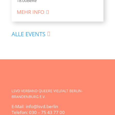
18:00
BeRe
MEHR INFO
ALLE EVENTS
LSVD VERBAND QUEERE VIELFALT BERLIN-
BRANDENBURG E.V.
E-Mail: info@lsvd.berlin
Telefon: 030 – 75 43 77 00