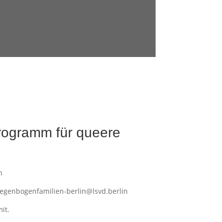
rogramm für queere
n
 regenbogenfamilien-berlin@lsvd.berlin
it.