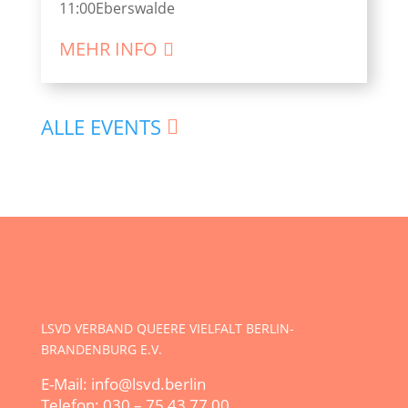
11:00
Eberswalde
MEHR INFO
ALLE EVENTS
LSVD VERBAND QUEERE VIELFALT BERLIN-
BRANDENBURG E.V.
E-Mail: info@lsvd.berlin
Telefon: 030 – 75 43 77 00